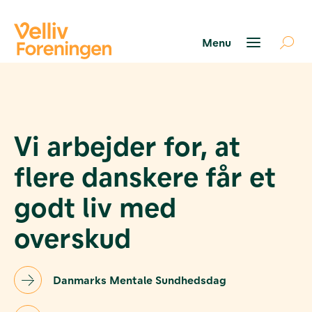
Søg
støtte
Projekter
Værktøjer
Vi arbejder for, at
og viden
Om Velliv
flere danskere får et
Foreningen
Kontakt
godt liv med
os
overskud
Danmarks Mentale Sundhedsdag