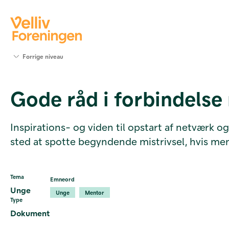
Søg
Forrige niveau
støtte
Projekter
Gode råd i forbindels
Værktøjer
og viden
Om Velliv
Inspirations- og viden til opstart af netværk 
Foreningen
sted at spotte begyndende mistrivsel, hvis me
Kontakt
os
Tema
Emneord
Unge
Unge
Mentor
Type
Dokument