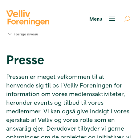
Søg
Forrige niveau
støtte
Projekter
Presse
Værktøjer
og viden
Om Velliv
Pressen er meget velkommen til at
Foreningen
henvende sig til os i Velliv Foreningen for
Kontakt
os
information om vores medlemsaktiviteter,
herunder events og tilbud til vores
medlemmer. Vi kan også give indsigt i vores
ejerskab af Velliv og vores rolle som en
ansvarlig ejer. Derudover tilbyder vi gerne
oplysninger om de projekter og initiativer, vi