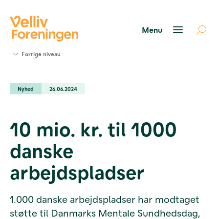
Søg
Forrige niveau
støtte
Projekter
Nyhed
26.06.2024
Værktøjer
og viden
Om Velliv
10 mio. kr. til 1000
Foreningen
Kontakt
danske
os
arbejdspladser
1.000 danske arbejdspladser har modtaget
støtte til Danmarks Mentale Sundhedsdag,