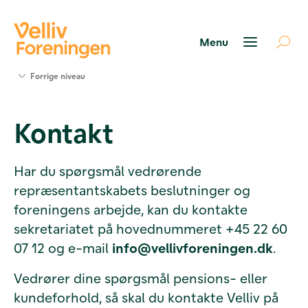
Søg
Forrige niveau
støtte
Projekter
Kontakt
Værktøjer
og viden
Om Velliv
Har du spørgsmål vedrørende
Foreningen
repræsentantskabets beslutninger og
Kontakt
os
foreningens arbejde, kan du kontakte
sekretariatet på hovednummeret +45 22 60
07 12 og e-mail
info@vellivforeningen.dk
.
Vedrører dine spørgsmål pensions- eller
kundeforhold, så skal du kontakte Velliv på