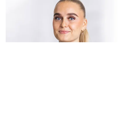
Kathrine Kusk Pedersen
Studentermedhjælper
kkp@vellivforeningen.dk