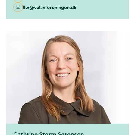
llw@vellivforeningen.dk
Cathrine Storm Sørensen