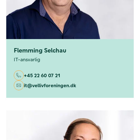
Flemming Selchau
IT-ansvarlig
+45 22 60 07 21
it@vellivforeningen.dk