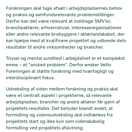
Forskningen skal tage afsæt i arbejdspladsernes behov
og praksis og samfundsrelevante problemstillinger.
Derfor kan det være relevant at inddrage SMV'er,
brancheaktører, erhvervshuse, interesseorganisationer
eller andre relevante brobyggere i aktørlandskabet, der
kan hjælpe med at kvalificere projektet og udbrede dets
resultater til andre virksomheder og brancher.
Trivsel og mental sundhed i arbejdslivet er et komplekst
emne – et ”wicked problem”. Derfor ønsker Velliv
Foreningen at støtte forskning med tværfagligt og
interdisciplinært fokus.
Udveksling af viden mellem forskning og praksis skal
være et centralt aspekt i projekterne, så relevante
arbejdspladser, brancher og andre aktører får gavn af
projektets resultater. Det betyder blandt andet, at
formidling og vidensudveksling skal indtænkes fra
projektets start og ikke kun som videnskabelig
formidling ved projektets afslutning.