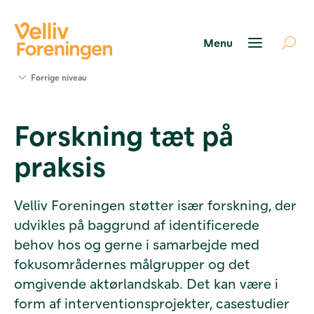
Søg
Forrige niveau
støtte
Projekter
Forskning tæt på
Værktøjer
og viden
praksis
Om Velliv
Foreningen
Kontakt
Velliv Foreningen støtter især forskning, der
os
udvikles på baggrund af identificerede
behov hos og gerne i samarbejde med
fokusområdernes målgrupper og det
omgivende aktørlandskab. Det kan være i
form af interventionsprojekter, casestudier