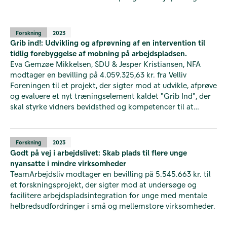
kreativ usikkerhed.
Forskning
2023
Grib ind!: Udvikling og afprøvning af en intervention til
tidlig forebyggelse af mobning på arbejdspladsen.
Eva Gemzøe Mikkelsen, SDU & Jesper Kristiansen, NFA
modtager en bevilling på 4.059.325,63 kr. fra Velliv
Foreningen til et projekt, der sigter mod at udvikle, afprøve
og evaluere et nyt træningselement kaldet "Grib Ind", der
skal styrke vidners bevidsthed og kompetencer til at
håndtere mobningssituationer på arbejdspladsen.
Forskning
2023
Godt på vej i arbejdslivet: Skab plads til flere unge
nyansatte i mindre virksomheder
TeamArbejdsliv modtager en bevilling på 5.545.663 kr. til
et forskningsprojekt, der sigter mod at undersøge og
facilitere arbejdspladsintegration for unge med mentale
helbredsudfordringer i små og mellemstore virksomheder.