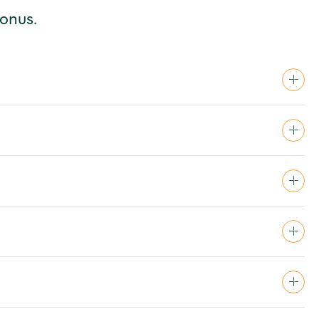
onus.
erskud skal gå til.
en om at ændre bonusordningen blev taget på det
n om (og hvor meget), der skal udbetales i bonus,
selv at stille op til repræsentantskabet.
kabet
her.
ret en NemKonto inden 30. november i
 kunne modtage både bonus fra Velliv Foreningen