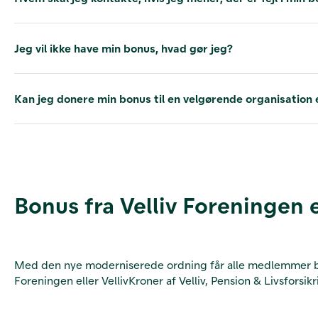
Hvis du mener, at der er fejl i din bonusberegning, skal du
Jeg vil ikke have min bonus, hvad gør jeg?
Kontakt vores bonushotline på tlf. 70 330 331.
Kan jeg donere min bonus til en velgørende organisation e
Det kan du godt - men vi kan desværre ikke gøre det for di
af bonusudbetalingen.
Bonus fra Velliv Foreningen e
Med den nye moderniserede ordning får alle medlemmer bo
Foreningen eller VellivKroner af Velliv, Pension & Livsforsi