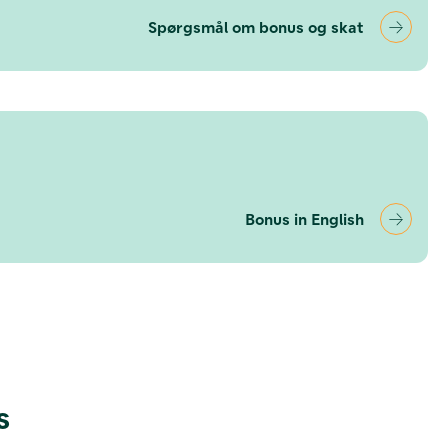
Spørgsmål om bonus og skat
Bonus in English
s