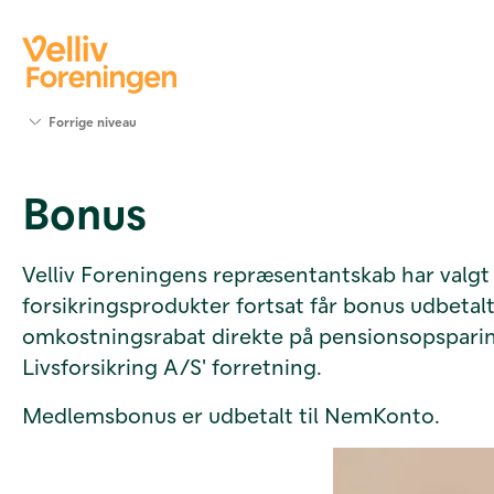
Søg
Forrige niveau
støtte
Projekter
Bonus
Værktøjer
og viden
Om Velliv
Velliv Foreningens repræsentantskab har val
Foreningen
forsikringsprodukter fortsat får bonus udbeta
Kontakt
os
omkostningsrabat direkte på pensionsopsparin
Livsforsikring A/S' forretning.
Medlemsbonus er udbetalt til NemKonto.