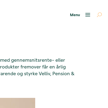
 med gennemsnitsrente- eller
odukter fremover får en årlig
rende og styrke Velliv, Pension &