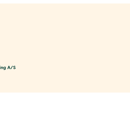
ring A/S