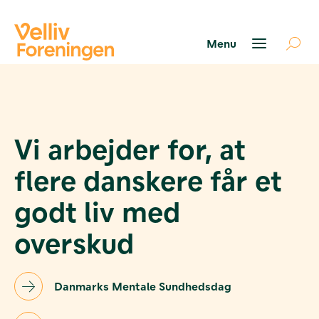
Søg
støtte
Projekter
Værktøjer
Vi arbejder for, at
og viden
Om Velliv
flere danskere får et
Foreningen
Kontakt
godt liv med
os
overskud
Danmarks Mentale Sundhedsdag