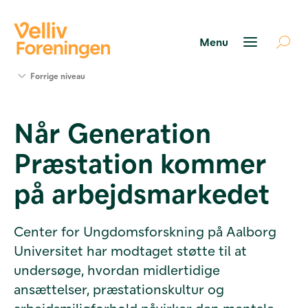
Søg
Forrige niveau
støtte
Projekter
Når Generation
Værktøjer
og viden
Præstation kommer
Om Velliv
Foreningen
på arbejdsmarkedet
Kontakt
os
Center for Ungdomsforskning på Aalborg
Universitet har modtaget støtte til at
undersøge, hvordan midlertidige
ansættelser, præstationskultur og