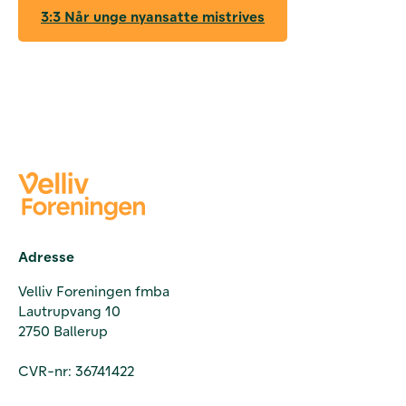
3:3 Når unge nyansatte mistrives
Adresse
Velliv Foreningen fmba
Lautrupvang 10
2750 Ballerup
CVR-nr: 36741422