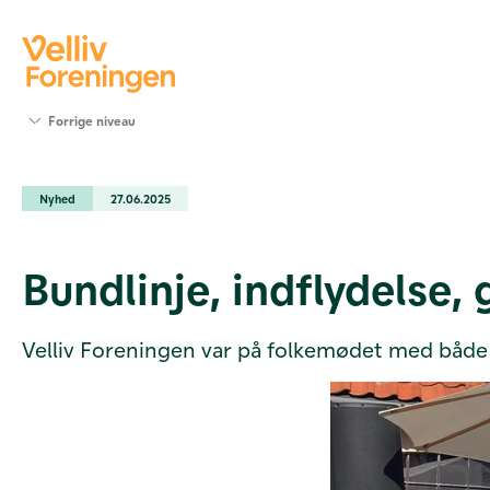
Søg
Forrige niveau
støtte
Projekter
Nyhed
27.06.2025
Værktøjer
og viden
Om Velliv
Bundlinje, indflydelse,
Foreningen
Kontakt
os
Velliv Foreningen var på folkemødet med både