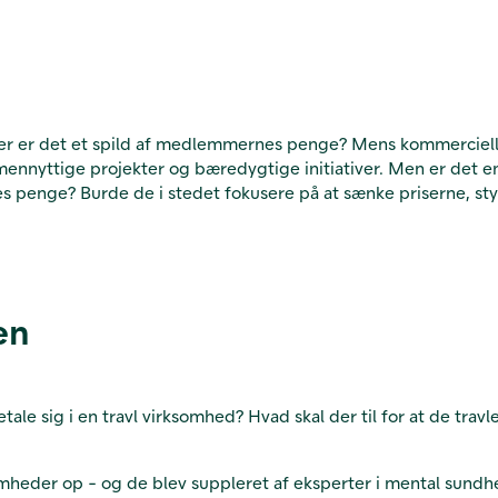
ller er det et spild af medlemmernes penge? Mens kommerciell
nnyttige projekter og bæredygtige initiativer. Men er det en n
es penge? Burde de i stedet fokusere på at sænke priserne, s
en
ale sig i en travl virksomhed? Hvad skal der til for at de travl
mheder op - og de blev suppleret af eksperter i mental sundhe