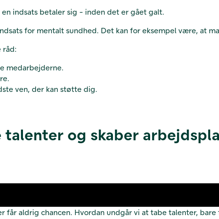
 en indsats betaler sig - inden det er gået galt.
indsats for mentalt sundhed. Det kan for eksempel være, at man 
e råd:
mme medarbejderne.
re.
dste ven, der kan støtte dig.
talenter og skaber arbejdsplads
er får aldrig chancen. Hvordan undgår vi at tabe talenter, ba