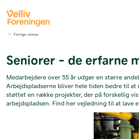
Søg
Forrige niveau
støtte
Projekter
Seniorer - de erfarne 
Værktøjer
og viden
Om Velliv
Medarbejdere over 55 år udgør en større andel
Foreningen
Arbejdspladserne bliver hele tiden bedre til at
Kontakt
os
støttet en række projekter, der på forskellig 
arbejdspladsen. Find her vejledning til at lave 