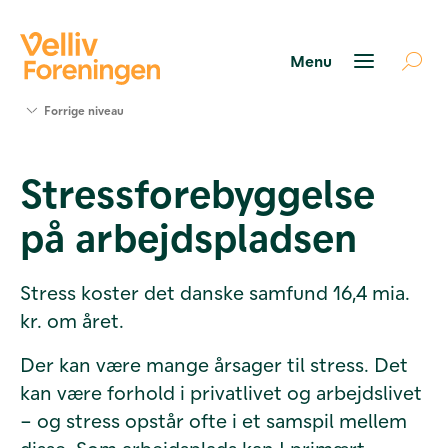
Søg
Forrige niveau
støtte
Projekter
Stressforebyggelse
Værktøjer
og viden
på arbejdspladsen
Om Velliv
Foreningen
Kontakt
Stress koster det danske samfund 16,4 mia.
os
kr. om året.
Der kan være mange årsager til stress. Det
kan være forhold i privatlivet og arbejdslivet
– og stress opstår ofte i et samspil mellem