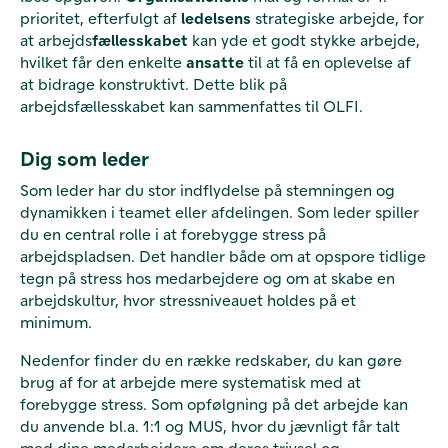
prioritet, efterfulgt af
ledelsens
strategiske arbejde, for
at arbejds
fællesskabet
kan yde et godt stykke arbejde,
hvilket får den enkelte
ansatte
til at få en oplevelse af
at bidrage konstruktivt. Dette blik på
arbejdsfællesskabet kan sammenfattes til OLFI.
Dig som leder
Som leder har du stor indflydelse på stemningen og
dynamikken i teamet eller afdelingen. Som leder spiller
du en central rolle i at forebygge stress på
arbejdspladsen. Det handler både om at opspore tidlige
tegn på stress hos medarbejdere og om at skabe en
arbejdskultur, hvor stressniveauet holdes på et
minimum.
Nedenfor finder du en række redskaber, du kan gøre
brug af for at arbejde mere systematisk med at
forebygge stress. Som opfølgning på det arbejde kan
du anvende bl.a. 1:1 og MUS, hvor du jævnligt får talt
med dine medarbejdere om deres trivsel og