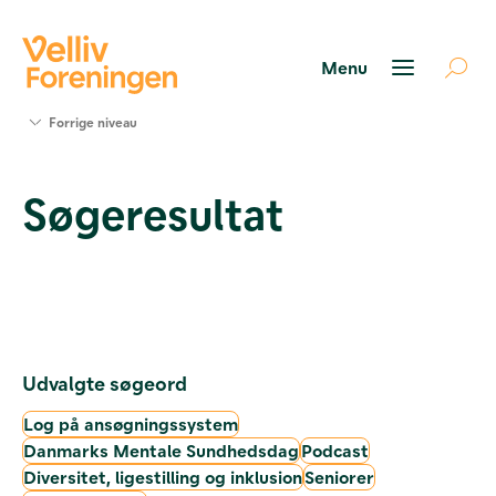
Søg
Forrige niveau
støtte
Projekter
Søgeresultat
Værktøjer
og viden
Om Velliv
Foreningen
Kontakt
os
Udvalgte søgeord
Log på ansøgningssystem
Danmarks Mentale Sundhedsdag
Podcast
Diversitet, ligestilling og inklusion
Seniorer