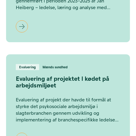
gennemført i perioden 2023-2025 af Jan
Heiberg – ledelse, læring og analyse med
støtte fra Velliv Foreningen. Indsatsen er
realiseret i partnerskab med 10 aktører med
kontakt til ledere, der alle har spillet en
betydningsfuld rolle i at udbrede og forankre
projektet. Evalueringen er foretaget af
SocialRespons.
Evaluering
Mænds sundhed
Evaluering af projektet I kødet på
arbejdsmiljøet
Evaluering af projekt der havde til formål at
styrke det psykosociale arbejdsmiljø i
slagterbranchen gennem udvikling og
implementering af branchespecifikke ledelses-
og trivselsværktøjer.