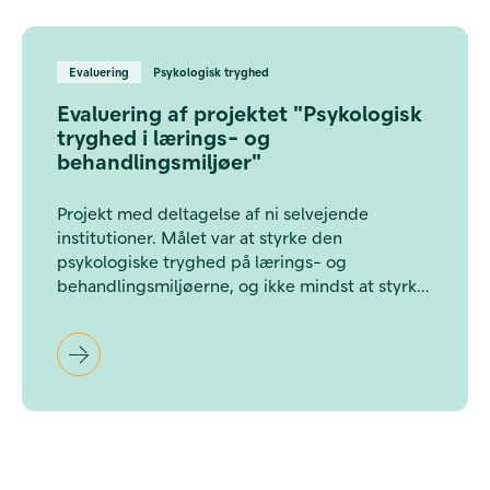
Evaluering
Psykologisk tryghed
Evaluering af projektet "Psykologisk
tryghed i lærings- og
behandlingsmiljøer"
Projekt med deltagelse af ni selvejende
institutioner. Målet var at styrke den
psykologiske tryghed på lærings- og
behandlingsmiljøerne, og ikke mindst at styrke
både ledelse og medarbejderes arbejde med
dette gennem et fælles mindset og et fælles
sprog om psykologisk tryghed. Hent hele den
eksterne evaluering gennemført af Ineva
september 2024.