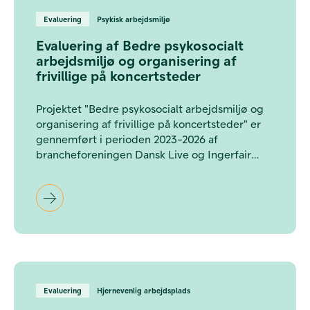
Evaluering
Psykisk arbejdsmiljø
Evaluering af Bedre psykosocialt
arbejdsmiljø og organisering af
frivillige på koncertsteder
Projektet "Bedre psykosocialt arbejdsmiljø og
organisering af frivillige på koncertsteder" er
gennemført i perioden 2023-2026 af
brancheforeningen Dansk Live og Ingerfair
med støtte fra Velliv Foreningen. Evalueringen
er foretaget af Pluss og belyser, hvilket
udbyttet projektet har haft blandt ledere og
medarbejdere på de udvalgte koncertsteder.
Evaluering
Hjernevenlig arbejdsplads