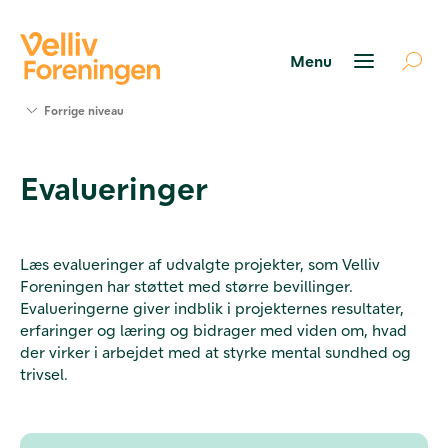
Søg
Forrige niveau
støtte
Projekter
Evalueringer
Værktøjer
og viden
Om Velliv
Foreningen
Læs evalueringer af udvalgte projekter, som Velliv
Kontakt
Foreningen har støttet med større bevillinger.
os
Evalueringerne giver indblik i projekternes resultater,
erfaringer og læring og bidrager med viden om, hvad
der virker i arbejdet med at styrke mental sundhed og
trivsel.