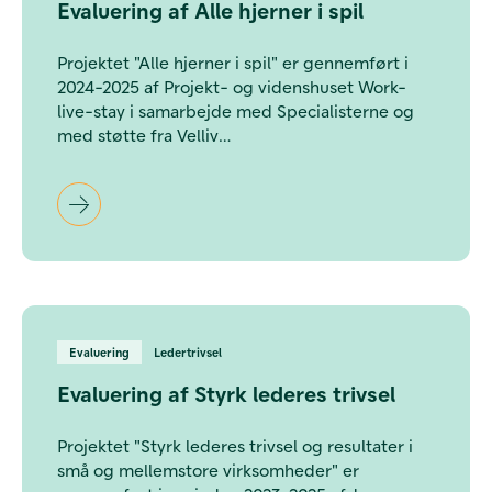
Evaluering af Alle hjerner i spil
Projektet "Alle hjerner i spil" er gennemført i
2024-2025 af Projekt- og videnshuset Work-
live-stay i samarbejde med Specialisterne og
med støtte fra Velliv
Foreningen. Evalueringsrapporten har fokus på
de virksomhedsrettede erfaringer, herunder
den værdi projektet har skabt, samt hvordan
læring og resultater forventes at blive
videreført. Evalueringen er foretaget af Ineva.
Evaluering
Ledertrivsel
Evaluering af Styrk lederes trivsel
Projektet "Styrk lederes trivsel og resultater i
små og mellemstore virksomheder" er