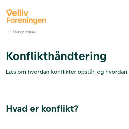
Søg
Forrige niveau
støtte
Projekter
Konflikthåndtering
Værktøjer
og viden
Om Velliv
Læs om hvordan konflikter opstår, og hvorda
Foreningen
Kontakt
os
Hvad er konflikt?