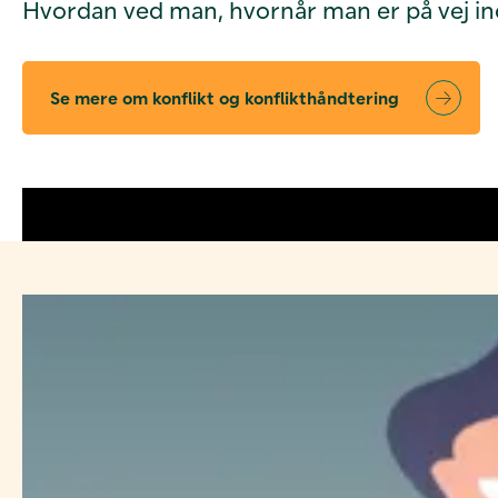
Hvordan ved man, hvornår man er på vej ind 
Se mere om konflikt og konflikthåndtering