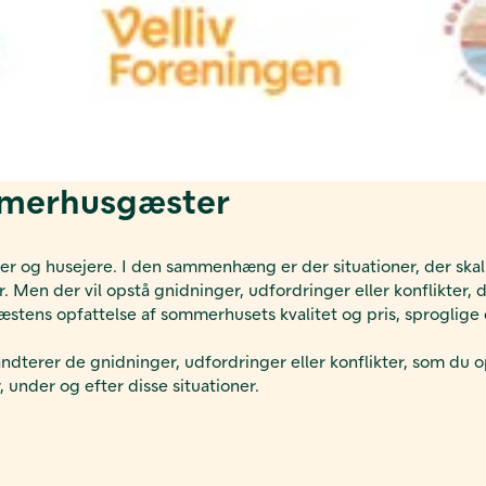
mmerhusgæster
g husejere. I den sammenhæng er der situationer, der skal lø
. Men der vil opstå gnidninger, udfordringer eller konflikter,
ens opfattelse af sommerhusets kvalitet og pris, sproglige ell
terer de gnidninger, udfordringer eller konflikter, som du o
under og efter disse situationer.