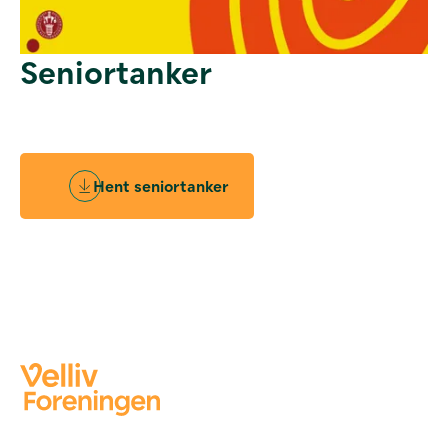
Seniortanker
Hent seniortanker