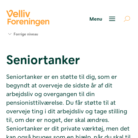
Søg
Forrige niveau
støtte
Projekter
Seniortanker
Værktøjer
og viden
Om Velliv
Seniortanker er en støtte til dig, som er
Foreningen
begyndt at overveje de sidste år af dit
Kontakt
os
arbejdsliv og overgangen til din
pensionisttilværelse. Du får støtte til at
overveje ting i dit arbejdsliv og tage stilling
til, om der er noget, der skal ændres.
Seniortanker er dit private værktøj, men det
kan også bruges som en hjælp, når du skal til