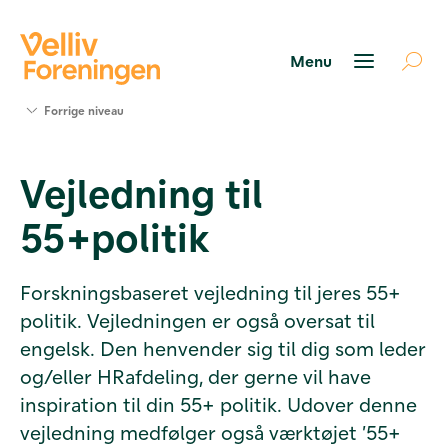
Søg
Forrige niveau
støtte
Projekter
Vejledning til
Værktøjer
og viden
55+politik
Om Velliv
Foreningen
Kontakt
Forskningsbaseret vejledning til jeres 55+
os
politik. Vejledningen er også oversat til
engelsk. Den henvender sig til dig som leder
og/eller HRafdeling, der gerne vil have
inspiration til din 55+ politik. Udover denne
vejledning medfølger også værktøjet ’55+