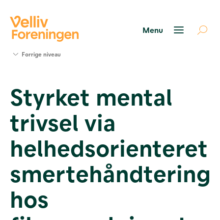
Søg
Forrige niveau
støtte
Projekter
Styrket mental
Værktøjer
og viden
trivsel via
Om Velliv
Foreningen
Kontakt
helhedsorienteret
os
smertehåndtering
hos