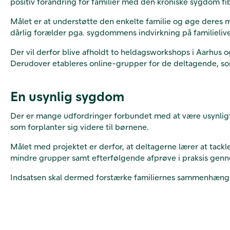
positiv forandring for familier med den kroniske sygdom fi
Målet er at understøtte den enkelte familie og øge deres 
dårlig forælder pga. sygdommens indvirkning på familielive
Der vil derfor blive afholdt to heldagsworkshops i Aarhus og
Derudover etableres online-grupper for de deltagende, som
En usynlig sygdom
Der er mange udfordringer forbundet med at være usynligt
som forplanter sig videre til børnene.
Målet med projektet er derfor, at deltagerne lærer at tack
mindre grupper samt efterfølgende afprøve i praksis genn
Indsatsen skal dermed forstærke familiernes sammenhængskr