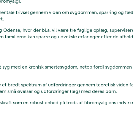
bromyalgi.
mentale trivsel gennem viden om sygdommen, sparring og fælle
t.
 Odense, hvor der bl.a. vil være tre faglige oplæg, superviser
 familierne kan sparre og udveksle erfaringer efter de afhol
 syg med en kronisk smertesygdom, netop fordi sygdommen ik
le et bredt spektrum af udfordringer gennem teoretisk viden f
em små øvelser og udfordringer (leg) med deres børn.
aft som en robust enhed på trods af fibromyalgiens indvirkni