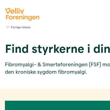
Søg
Forrige niveau
støtte
Projekter
Find styrkerne i din
Værktøjer
og viden
Om Velliv
Foreningen
Fibromyalgi- & Smerteforeningen (FSF) modt
Kontakt
den kroniske sygdom fibromyalgi.
os