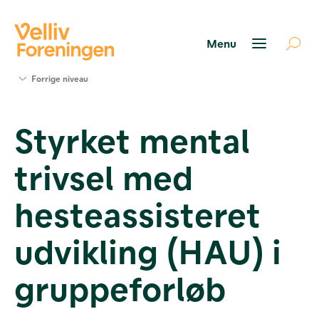
Søg
Forrige niveau
støtte
Projekter
Styrket mental
Værktøjer
og viden
trivsel med
Om Velliv
Foreningen
Kontakt
hesteassisteret
os
udvikling (HAU) i
gruppeforløb