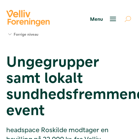
Søg
Forrige niveau
støtte
Projekter
Ungegrupper
Værktøjer
og viden
samt lokalt
Om Velliv
Foreningen
Kontakt
sundhedsfremmen
os
event
headspace Roskilde modtager en
bevilling på 22.000 kr. fra Velliv