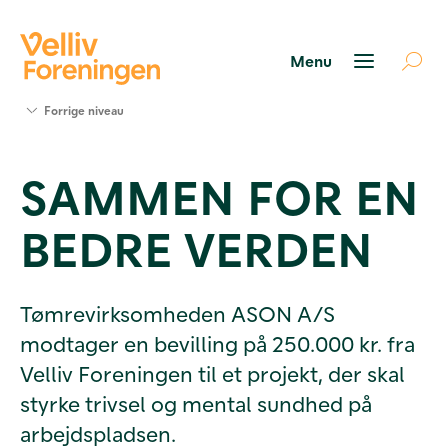
Søg
Forrige niveau
støtte
Projekter
SAMMEN FOR EN
Værktøjer
og viden
BEDRE VERDEN
Om Velliv
Foreningen
Kontakt
os
Tømrevirksomheden ASON A/S
modtager en bevilling på 250.000 kr. fra
Velliv Foreningen til et projekt, der skal
styrke trivsel og mental sundhed på
arbejdspladsen.