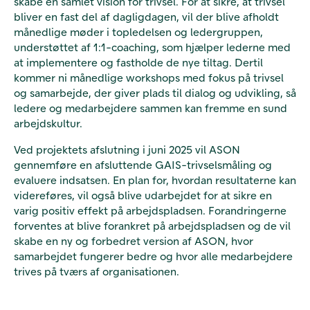
skabe en samlet vision for trivsel. For at sikre, at trivsel
bliver en fast del af dagligdagen, vil der blive afholdt
månedlige møder i topledelsen og ledergruppen,
understøttet af 1:1-coaching, som hjælper lederne med
at implementere og fastholde de nye tiltag. Dertil
kommer ni månedlige workshops med fokus på trivsel
og samarbejde, der giver plads til dialog og udvikling, så
ledere og medarbejdere sammen kan fremme en sund
arbejdskultur.
Ved projektets afslutning i juni 2025 vil ASON
gennemføre en afsluttende GAIS-trivselsmåling og
evaluere indsatsen. En plan for, hvordan resultaterne kan
videreføres, vil også blive udarbejdet for at sikre en
varig positiv effekt på arbejdspladsen. Forandringerne
forventes at blive forankret på arbejdspladsen og de vil
skabe en ny og forbedret version af ASON, hvor
samarbejdet fungerer bedre og hvor alle medarbejdere
trives på tværs af organisationen.