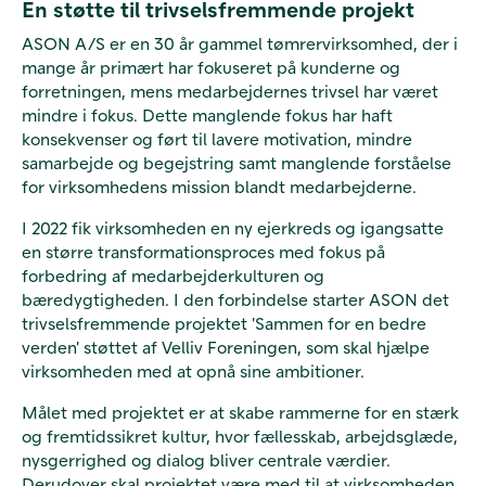
En støtte til trivselsfremmende projekt
ASON A/S er en 30 år gammel tømrervirksomhed, der i
mange år primært har fokuseret på kunderne og
forretningen, mens medarbejdernes trivsel har været
mindre i fokus.
Dette manglende fokus har haft
konsekvenser og ført til lavere motivation, mindre
samarbejde og
begejstring samt manglende forståelse
for virksomhedens mission blandt medarbejderne.
I 2022 fik virksomheden en ny ejerkreds og igangsatte
en
større
transformationsproces med fokus på
forbedring af medarbejderkulturen og
bæredygtigheden.
I den forbindelse starter ASON det
trivselsfremmende projektet 'Sammen for en bedre
verden' støttet af Velliv Foreningen, som skal hjælpe
virksomheden med at opnå sine ambitioner.
Målet med projektet er at skabe rammerne for en stærk
og fremtidssikret kultur, hvor fællesskab, arbejdsglæde,
nysgerrighed og dialog bliver centrale værdier.
Derudover skal projektet være med til at virksomheden