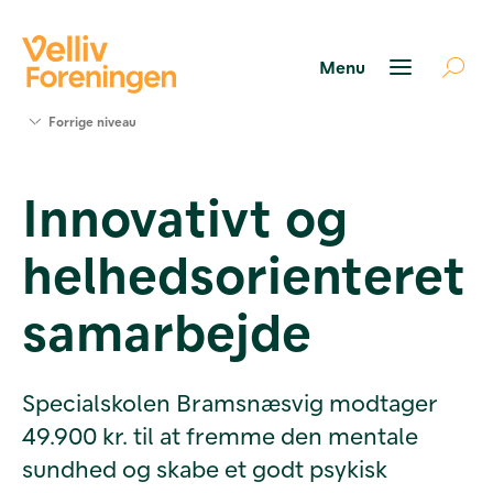
Søg
Forrige niveau
støtte
Projekter
Innovativt og
Værktøjer
og viden
helhedsorienteret
Om Velliv
Foreningen
Kontakt
samarbejde
os
Specialskolen Bramsnæsvig modtager
49.900 kr. til at fremme den mentale
sundhed og skabe et godt psykisk