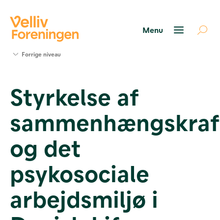
Søg
Forrige niveau
støtte
Projekter
Styrkelse af
Værktøjer
og viden
sammenhængskraf
Om Velliv
Foreningen
Kontakt
og det
os
psykosociale
arbejdsmiljø i