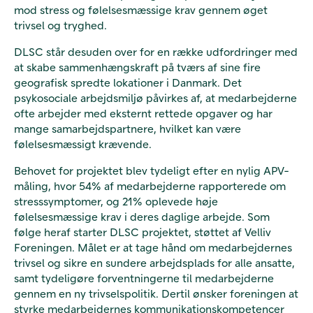
mod
stress og følelsesmæssige krav gennem øget
trivsel og tryghed.
DLSC står desuden over for en række udfordringer med
at skabe sammenhængskraft på tværs af sine fire
geografisk spredte lokationer i Danmark. Det
psykosociale arbejdsmiljø påvirkes af, at medarbejderne
ofte arbejder med eksternt rettede opgaver og har
mange samarbejdspartnere, hvilket kan være
følelsesmæssigt krævende.
Behovet for projektet blev tydeligt efter en nylig APV-
måling, hvor 54% af medarbejderne rapporterede om
stresssymptomer, og 21% oplevede høje
følelsesmæssige krav i deres daglige arbejde. Som
følge heraf starter DLSC projektet, støttet af Velliv
Foreningen. Målet er at tage hånd om medarbejdernes
trivsel og sikre en sundere arbejdsplads for alle ansatte,
samt tydeligøre forventningerne til medarbejderne
gennem en ny trivselspolitik. Dertil ønsker foreningen at
styrke medarbejdernes kommunikationskompetencer