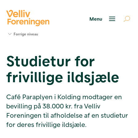
Søg
Forrige niveau
støtte
Projekter
Studietur for
Værktøjer
og viden
frivillige ildsjæle
Om Velliv
Foreningen
Kontakt
os
Café Paraplyen i Kolding modtager en
bevilling på 38.000 kr. fra Velliv
Foreningen til afholdelse af en studietur
for deres frivillige ildsjæle.