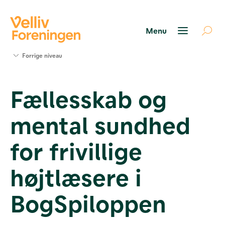
Søg
Forrige niveau
støtte
Projekter
Fællesskab og
Værktøjer
og viden
mental sundhed
Om Velliv
Foreningen
Kontakt
for frivillige
os
højtlæsere i
BogSpiloppen