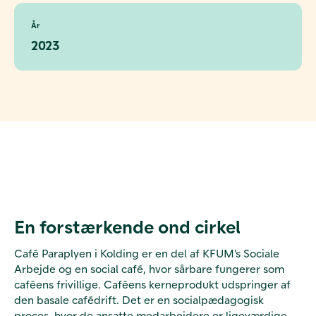
År
2023
En forstærkende ond cirkel
Café Paraplyen i Kolding er en del af KFUM's Sociale
Arbejde og en social café, hvor sårbare fungerer som
caféens frivillige. Caféens kerneprodukt udspringer af
den basale cafédrift. Det er en socialpædagogisk
proces, hvor de ansatte medarbejdere er ligeværdige