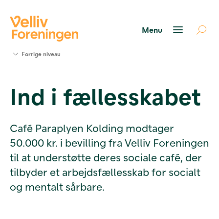
Søg
Forrige niveau
støtte
Projekter
Ind i fællesskabet
Værktøjer
og viden
Om Velliv
Foreningen
Café Paraplyen Kolding modtager
Kontakt
50.000 kr. i bevilling fra Velliv Foreningen
os
til at understøtte deres sociale café, der
tilbyder et arbejdsfællesskab for socialt
og mentalt sårbare.