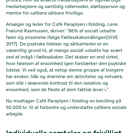
medarbejdere og samtidig rollemodel, støtteperson og
mentor for caféens sårbare frivillige.
Ansøger og leder for Café Paraplyen i Kolding, Lene
Frølund Rasmussen, skriver: "86% af socialt udsatte
føler sig ensomme ifølge Fællesskabsmålingen(VIVE
2017). De psykiske lidelser og sårbarheder er en
væsentlig grund til, at mange socialt udsatte har svært
ved at indgå i fællesskaber. Det skaber en ond cirkel,
hvor følelsen af ensomhed igen forstærker den psykiske
lidelse. Vi ved også, at netop denne gruppe af borgere
har ønsker, håb og drømme om aktiviteter og netværk,
som står i skærende kontrast til den isolation og
ensomhed, som de fleste af dem faktisk lever i.".
Nu modtager
Café Paraplyen i Kolding en bevilling på
50.000 kr. til at forbedre og understøtte caféens sociale
arbejde.
Individuelle samtaler og frivilligt