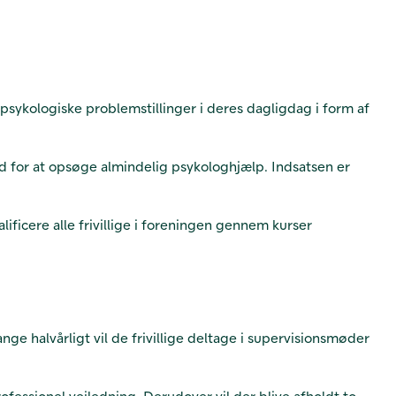
psykologiske problemstillinger i deres dagligdag i form af
ed for at opsøge almindelig psykologhjælp. Indsatsen er
lificere alle frivillige i foreningen gennem kurser
ange halvårligt vil de frivillige deltage i supervisionsmøder
ofessionel vejledning. Derudover vil der blive afholdt to