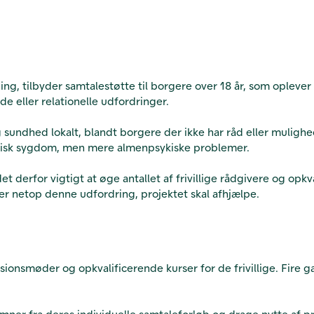
g, tilbyder samtalestøtte til borgere over 18 år, som oplever 
e eller relationelle udfordringer.
g sundhed lokalt, blandt borgere der ikke har råd eller muligh
psykisk sygdom, men mere almenpsykiske problemer.
t derfor vigtigt at øge antallet af frivillige rådgivere og opkva
t er netop denne udfordring, projektet skal afhjælpe.
isionsmøder og opkvalificerende kurser for de frivillige. Fire g
mner fra deres individuelle samtaleforløb og drage nytte af pr