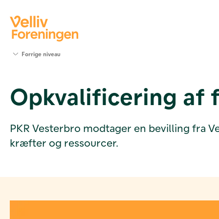
Søg
Forrige niveau
støtte
Projekter
Opkvalificering af 
Værktøjer
og viden
Om Velliv
Foreningen
PKR Vesterbro modtager en bevilling fra Velli
Kontakt
kræfter og ressourcer.
os