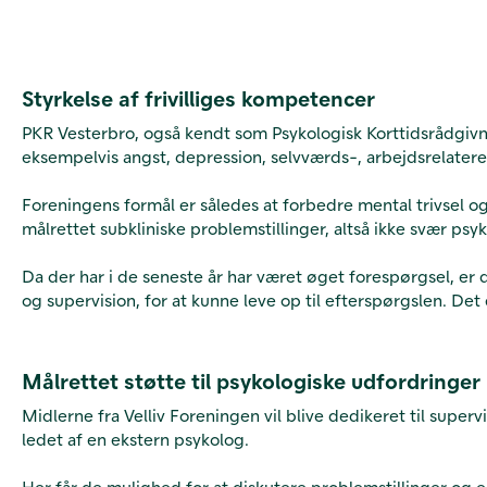
Styrkelse af frivilliges kompetencer
PKR Vesterbro, også kendt som Psykologisk Korttidsrådgivnin
eksempelvis angst, depression, selvværds-, arbejdsrelatered
Foreningens formål er således at forbedre mental trivsel o
målrettet subkliniske problemstillinger, altså ikke svær 
Da der har i de seneste år har været øget forespørgsel, er de
og supervision, for at kunne leve op til efterspørgslen. De
Målrettet støtte til psykologiske udfordringer
Midlerne fra Velliv Foreningen vil blive dedikeret til superv
ledet af en ekstern psykolog.
Her får de mulighed for at diskutere problemstillinger og e