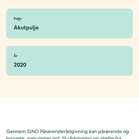
Pulje
Akutpulje
År
2020
Gennem SIND Pårørenderådgivning kan pårørende og
brugere, som ringer ind, få rådgivning og støtte fra