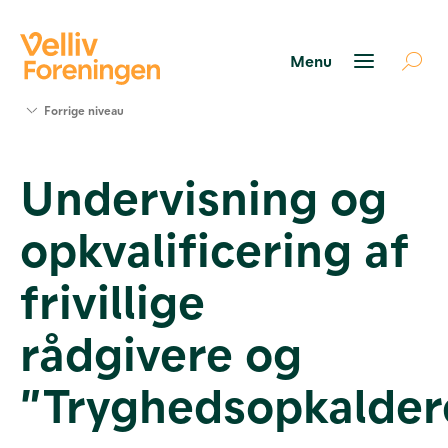
Søg
Forrige niveau
støtte
Projekter
Undervisning og
Værktøjer
og viden
opkvalificering af
Om Velliv
Foreningen
Kontakt
frivillige
os
rådgivere og
”Tryghedsopkalder