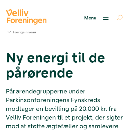
Søg
Forrige niveau
støtte
Projekter
Ny energi til de
Værktøjer
og viden
pårørende
Om Velliv
Foreningen
Kontakt
os
Pårørendegrupperne under
Parkinsonforeningens Fynskreds
modtager en bevilling på 20.000 kr. fra
Velliv Foreningen til et projekt, der sigter
mod at støtte ægtefæller og samlevere