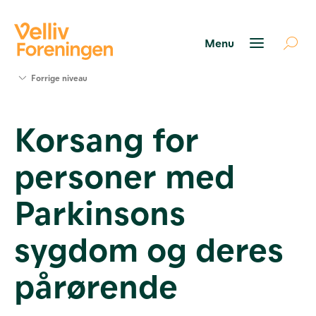
Søg
Forrige niveau
støtte
Projekter
Korsang for
Værktøjer
og viden
personer med
Om Velliv
Foreningen
Kontakt
Parkinsons
os
sygdom og deres
pårørende