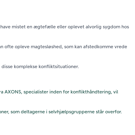
t have mistet en ægtefælle eller oplevet alvorlig sygdom hos
e kan ofte opleve magtesløshed, som kan afstedkomme vrede
 disse komplekse konfliktsituationer.
fra AXONS, specialister inden for konflikthåndtering, vil
ioner, som deltagerne i selvhjælpsgrupperne står overfor.