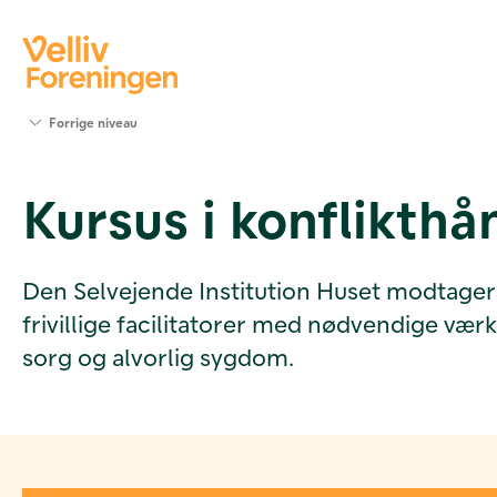
Søg
Forrige niveau
støtte
Projekter
Kursus i konflikthån
Værktøjer
og viden
Om Velliv
Foreningen
Den Selvejende Institution Huset modtager en
Kontakt
frivillige facilitatorer med nødvendige vær
os
sorg og alvorlig sygdom.