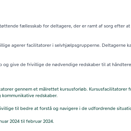
tøttende fællesskab for deltagere, der er ramt af sorg efter a
villige agerer facilitatorer i selvhjælpsgrupperne. Deltagern
og give de frivillige de nødvendige redskaber til at håndtere
litatorer gennem et målrettet kursusforløb. Kursusfacilitatorer 
og kommunikative redskaber.
illige til bedre at forstå og navigere i de udfordrende situat
nuar 2024 til februar 2024.