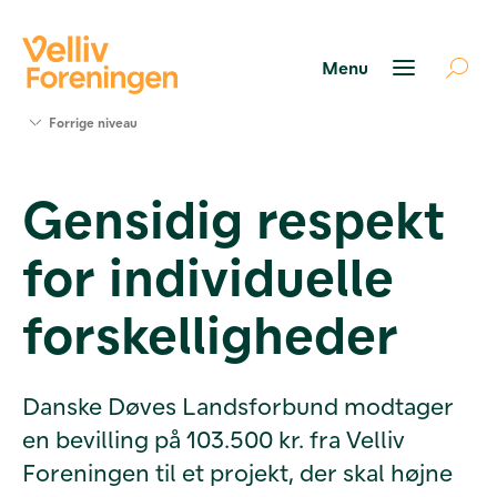
Søg
Forrige niveau
støtte
Projekter
Gensidig respekt
Værktøjer
og viden
for individuelle
Om Velliv
Foreningen
Kontakt
forskelligheder
os
Danske Døves Landsforbund modtager
en bevilling på 103.500 kr. fra Velliv
Foreningen til et projekt, der skal højne