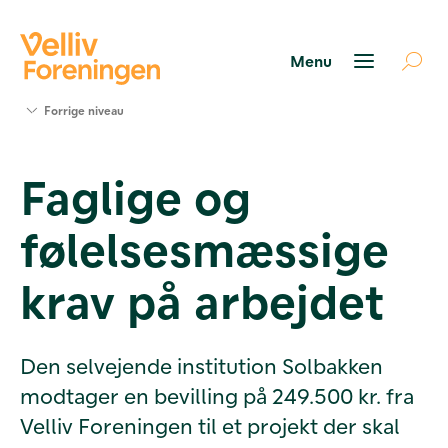
Søg
Forrige niveau
støtte
Projekter
Faglige og
Værktøjer
og viden
følelsesmæssige
Om Velliv
Foreningen
Kontakt
krav på arbejdet
os
Den selvejende institution Solbakken
modtager en bevilling på 249.500 kr. fra
Velliv Foreningen til et projekt der skal