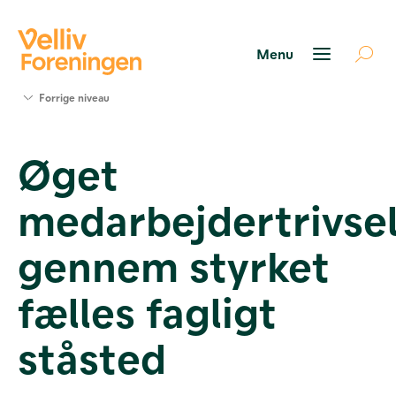
Søg
Forrige niveau
støtte
Projekter
Øget
Værktøjer
og viden
medarbejdertrivse
Om Velliv
Foreningen
Kontakt
gennem styrket
os
fælles fagligt
ståsted