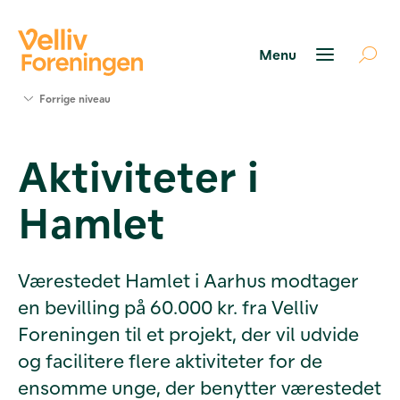
Søg
Forrige niveau
støtte
Projekter
Aktiviteter i
Værktøjer
og viden
Hamlet
Om Velliv
Foreningen
Kontakt
os
Værestedet Hamlet i Aarhus modtager
en bevilling på 60.000 kr. fra Velliv
Foreningen til et projekt, der vil udvide
og facilitere flere aktiviteter for de
ensomme unge, der benytter værestedet