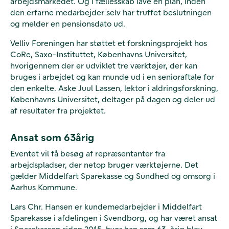
arbejdsmarkedet. Og i fællesskab lave en plan, inden
den erfarne medarbejder selv har truffet beslutningen
og melder en pensionsdato ud.
Velliv Foreningen har støttet et forskningsprojekt hos
CoRe, Saxo-Instituttet, Københavns Universitet,
hvorigennem der er udviklet tre værktøjer, der kan
bruges i arbejdet og kan munde ud i en senioraftale for
den enkelte. Aske Juul Lassen, lektor i aldringsforskning,
Københavns Universitet, deltager på dagen og deler ud
af resultater fra projektet.
Ansat som 63årig
Eventet vil få besøg af repræsentanter fra
arbejdspladser, der netop bruger værktøjerne. Det
gælder Middelfart Sparekasse og Sundhed og omsorg i
Aarhus Kommune.
Lars Chr. Hansen er kundemedarbejder i Middelfart
Sparekasse i afdelingen i Svendborg, og har været ansat
i Sparekassen siden 2015, hvor han som 63-årig blev