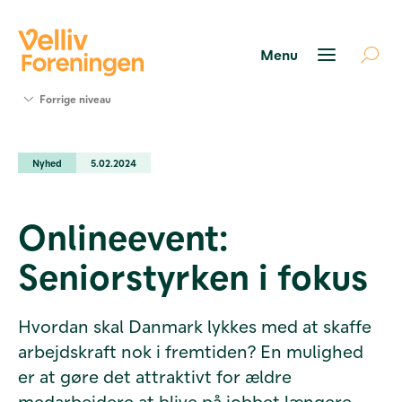
Søg
Forrige niveau
støtte
Projekter
Nyhed
5.02.2024
Værktøjer
og viden
Om Velliv
Onlineevent:
Foreningen
Kontakt
Seniorstyrken i fokus
os
Hvordan skal Danmark lykkes med at skaffe
arbejdskraft nok i fremtiden? En mulighed
er at gøre det attraktivt for ældre
medarbejdere at blive på jobbet længere