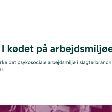
 I kødet på arbejdsmiljø
styrke det psykosociale arbejdsmiljø i slagterbra
r.