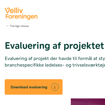
Søg
Forrige niveau
støtte
Projekter
Evaluering af projektet
Værktøjer
og viden
Om Velliv
Evaluering af projekt der havde til formål at 
Foreningen
branchespecifikke ledelses- og trivselsværktøje
Kontakt
os
Download evaluering