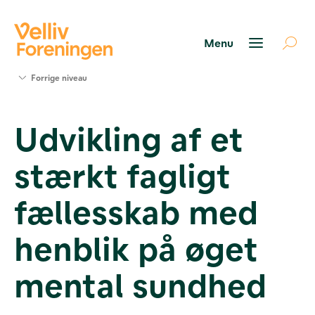
Søg
Forrige niveau
støtte
Projekter
Udvikling af et
Værktøjer
og viden
stærkt fagligt
Om Velliv
Foreningen
Kontakt
fællesskab med
os
henblik på øget
mental sundhed