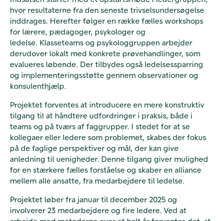
hvor resultaterne fra den seneste trivselsundersøgelse
inddrages. Herefter følger en række fælles workshops
for lærere, pædagoger, psykologer og
ledelse. Klasseteams og psykologgruppen arbejder
derudover lokalt med konkrete prøvehandlinger, som
evalueres løbende. Der tilbydes også ledelsessparring
og implementeringsstøtte gennem observationer og
konsulenthjælp.
Projektet forventes at introducere en mere konstruktiv
tilgang til at håndtere udfordringer i praksis, både i
teams og på tværs af faggrupper. I stedet for at se
kollegaer eller ledere som problemet, skabes der fokus
på de faglige perspektiver og mål, der kan give
anledning til uenigheder. Denne tilgang giver mulighed
for en stærkere fælles forståelse og skaber en alliance
mellem alle ansatte, fra medarbejdere til ledelse.
Projektet løber fra januar til december 2025 og
involverer 23 medarbejdere og fire ledere. Ved at
arbejde med metoderne over et helt år forventes det, at