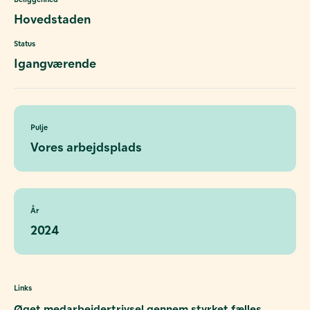
Hovedstaden
Status
Igangværende
Pulje
Vores arbejdsplads
År
2024
Links
Øget medarbejdertrivsel gennem styrket fælles