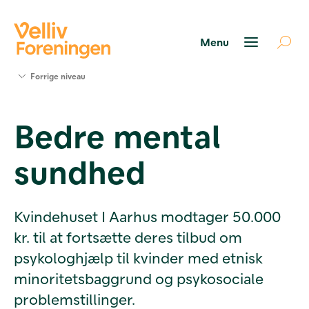
Søg
Forrige niveau
støtte
Projekter
Bedre mental
Værktøjer
og viden
sundhed
Om Velliv
Foreningen
Kontakt
os
Kvindehuset I Aarhus modtager 50.000
kr. til at fortsætte deres tilbud om
psykologhjælp til kvinder med etnisk
minoritetsbaggrund og psykosociale
problemstillinger.