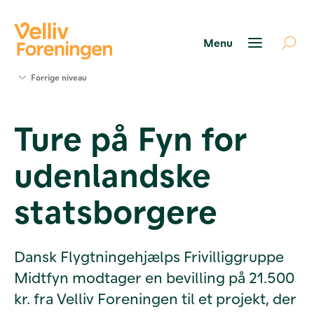
Søg
Forrige niveau
støtte
Projekter
Ture på Fyn for
Værktøjer
og viden
udenlandske
Om Velliv
Foreningen
Kontakt
statsborgere
os
Dansk Flygtningehjælps Frivilliggruppe
Midtfyn modtager en bevilling på 21.500
kr. fra Velliv Foreningen til et projekt, der