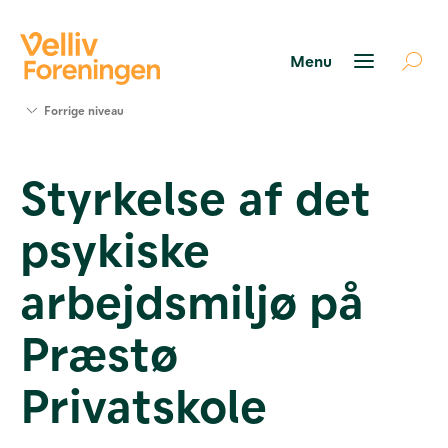
Søg
Forrige niveau
støtte
Projekter
Styrkelse af det
Værktøjer
og viden
psykiske
Om Velliv
Foreningen
Kontakt
arbejdsmiljø på
os
Præstø
Privatskole