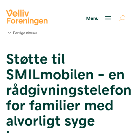
Søg
Forrige niveau
støtte
Projekter
Støtte til
Værktøjer
og viden
SMILmobilen - en
Om Velliv
Foreningen
Kontakt
rådgivningstelefon
os
for familier med
alvorligt syge