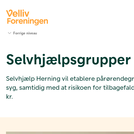
Søg
Forrige niveau
støtte
Projekter
Selvhjælpsgrupper f
Værktøjer
og viden
Om Velliv
Foreningen
Selvhjælp Herning vil etablere pårørendegr
Kontakt
syg, samtidig med at risikoen for tilbagef
os
kr.