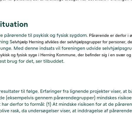
situation
 pårørende til psykisk og fysisk sygdom.
Pårørende er derfor i øg
ening S
elvhjælp Herning afvikles der selvhjælpsgrupper for personer, de
 unge.
Med denne indsats vil foreningen udvide selvhjælpsgr
psykisk og fysisk syge i Herning Kommune, der befinder sig i en svær og 
est brug for det, ser tilbuddet.
ltater til følge. Erfaringer fra lignende projekter viser, at 
de (eksempelvis gennem pårørendegrupper) mindskes risikoen 
 har derfor to formål: (1) At mindske risikoen for at de pårøren
 blive rask, da undersøgelser viser, at inddragelse af pårørende