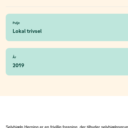
Pulje
Lokal trivsel
År
2019
Selvhjælp Herning er en frivillig forening, der tilbyder selvhjælpsgr