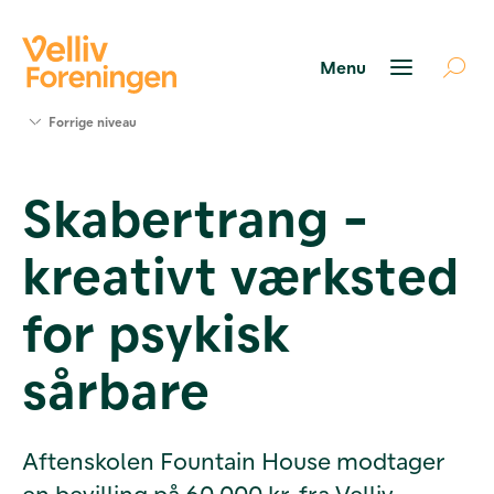
Søg
Forrige niveau
støtte
Projekter
Skabertrang -
Værktøjer
og viden
kreativt værksted
Om Velliv
Foreningen
Kontakt
for psykisk
os
sårbare
Aftenskolen Fountain House modtager
en bevilling på 60.000 kr. fra Velliv