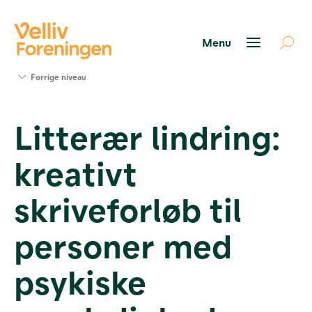
Søg
Forrige niveau
støtte
Projekter
Litterær lindring:
Værktøjer
og viden
kreativt
Om Velliv
Foreningen
Kontakt
skriveforløb til
os
personer med
psykiske