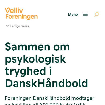
Søg
Forrige niveau
støtte
Projekter
Sammen om
Værktøjer
og viden
psykologisk
Om Velliv
Foreningen
Kontakt
tryghed i
os
DanskHåndbold
Foreningen DanskHåndbold modtager
en bevilling på 250.000 kr. fra Velliv