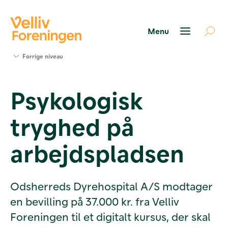
Søg
Forrige niveau
støtte
Projekter
Psykologisk
Værktøjer
og viden
tryghed på
Om Velliv
Foreningen
Kontakt
arbejdspladsen
os
Odsherreds Dyrehospital A/S modtager
en bevilling på 37.000 kr. fra Velliv
Foreningen til et digitalt kursus, der skal