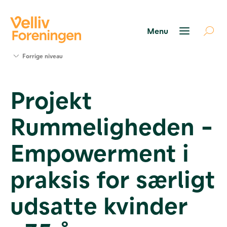
Søg
Forrige niveau
støtte
Projekter
Projekt
Værktøjer
og viden
Rummeligheden -
Om Velliv
Foreningen
Kontakt
Empowerment i
os
praksis for særligt
udsatte kvinder