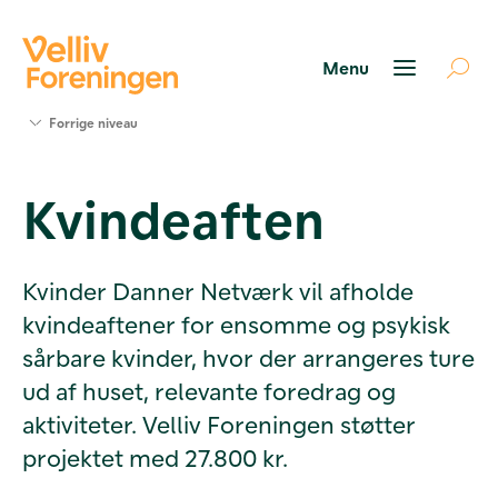
Søg
Forrige niveau
støtte
Projekter
Kvindeaften
Værktøjer
og viden
Om Velliv
Foreningen
Kvinder Danner Netværk vil afholde
Kontakt
kvindeaftener for ensomme og psykisk
os
sårbare kvinder, hvor der arrangeres ture
ud af huset, relevante foredrag og
aktiviteter. Velliv Foreningen støtter
projektet med 27.800 kr.